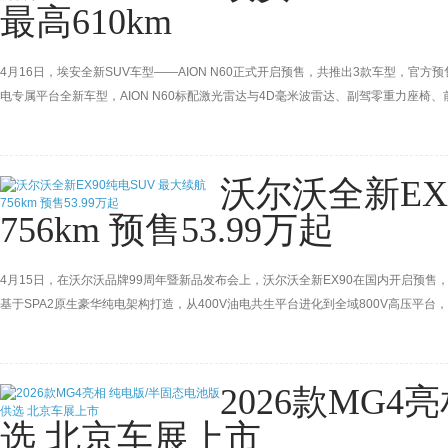
最高610km
4月16日，埃安全新SUV车型——AION N60正式开启预售，共推出3款车型，官方预售价
电专属平台全新车型，AION N60标配激光雷达与4D毫米波雷达、副驾零重力座椅、前
车将推出六重限时预售权益。
沃尔沃全新EX
756km 预售53.99万起
4月15日，在沃尔沃品牌99周年暨新品发布会上，沃尔沃全新EX90在国内开启预售，共
基于SPA2原⽣豪华纯电架构打造，从400V油电共生平台进化到全域800V高压平
订金5000元抵1万元，首任车主终身免费保养等。此外，ES90同步开启预售，共推出2款
2026款MG
选 北京车展上市