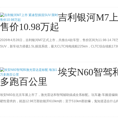
吉利银河M7上
售价10.98万起
2026年4月28日，吉利银河M7正式上市，共推出4款车型，售价区间为11.98-14.7
SUV，新车动力搭载1.5L插混系统，最大CLTC纯电续航225km，CLTC综合续航173
埃安N60智驾
多跑百公里
埃安N60在北京车展上市了，激光雷达和智驾辅助搞成全系标配。玩车趣-车频道编辑觉
硬性需求的，就选12.98万那款能开610km的；至于510km那款嘛，鬼知道适合