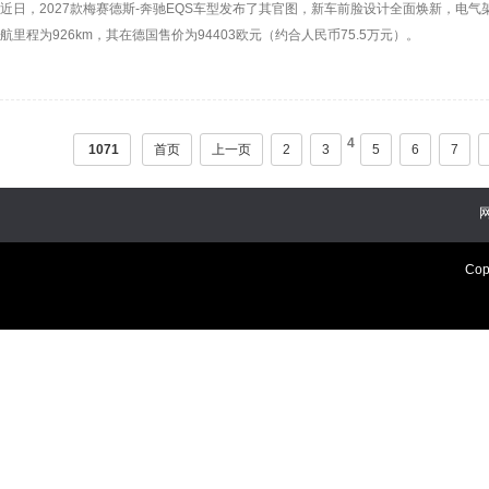
近日，2027款梅赛德斯-奔驰EQS车型发布了其官图，新车前脸设计全面焕新，电气架构
航里程为926km，其在德国售价为94403欧元（约合人民币75.5万元）。
4
1071
首页
上一页
2
3
5
6
7
Cop