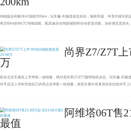
200km
纯电版吉利银河A7续航550km，玩车趣-车频道肯定的说，物有所值，毕竟中级车的定
有205km的WLTC纯电续航，配高速自动驾驶辅助和自动变道功能，油价便宜是添
尚界Z7/Z7T上
万
抢在北京车展前上市争取一波销量，绝对是尚界Z7/Z7T最明智的决定。玩车趣-车
对手还没上市时凭借自己的亮点先争取一轮销量，就算车展中有更具性价比的对手上市
级。再加上905km续航那款才售24.98万，辅助驾驶和智能配置也不低…进有自
在可能被时间差打懵了。
阿维塔06T售21
最值