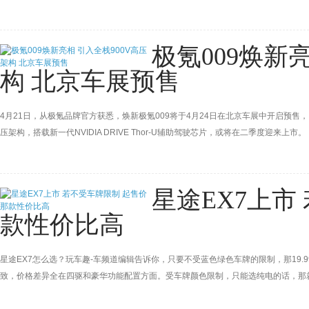
2105km。高配车型搭载天神之眼C-辅助驾驶（DiPilot 100），同时还可选配天神
价19
极氪009焕新
构 北京车展预售
4月21日，从极氪品牌官方获悉，焕新极氪009将于4月24日在北京车展中开启预售
压架构，搭载新一代NVIDIA DRIVE Thor-U辅助驾驶芯片，或将在二季度迎来上市。
星途EX7上市
款性价比高
星途EX7怎么选？玩车趣-车频道编辑告诉你，只要不受蓝色绿色车牌的限制，那19
致，价格差异全在四驱和豪华功能配置方面。受车牌颜色限制，只能选纯电的话，那就选