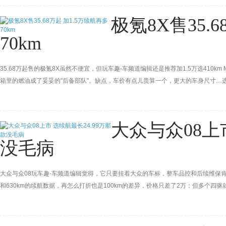
极氪8X售35.
70km
35.68万起售的极氪8X虽然不便宜，但玩车趣-车频道编辑还是推荐加1.5万选410
箱里的燃油成了妥妥的"后备部队"。缺点，车价有点儿贵算一个，更大的车身尺寸…
大众与众08上
没毛病
大众与众08玩车趣-车频道编辑觉得，它只要挂着大众的车标，整车品控和后续维保肯
和630km的续航数据，再怎么打折也是100km的差异，价格只差了2万；但多个四