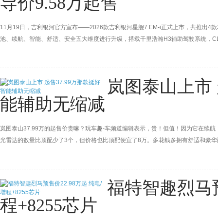
导价9.58万起售
11月19日，吉利银河官方宣布——2026款吉利银河星舰7 EM-i正式上市，共推出4款车型
池、续航、智能、舒适、安全五大维度进行升级，搭载千里浩瀚H3辅助驾驶系统，CLTC
岚图泰山上市 
能辅助无缩减
岚图泰山37.99万的起售价贵嘛？玩车趣-车频道编辑表示，贵！但值！因为它在
光雷达的数量比顶配少了3个，但价格也比顶配便宜了8万。多花钱多拥有舒适和豪
福特智趣烈马预
程+8255芯片