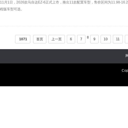
11月1日，2026款马自达EZ-6正式上市，推出11款配置车型，售价区间为11.98
程版车型可选。
8
1071
首页
上一页
6
7
9
10
11
Cop