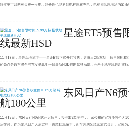
续航里可以两三天充一次电，跑长途也能遇到电桩就充充电，电桩排队就潇洒的加油
星途ET5预售限
线最新HSD
11月13日，星途品牌旗下——星途ET5正式开启预售，共推出2款车型，预售限时权益
的亮点是该车将全球首发搭载地平线最新HSD辅助驾驶系统，并基于地平线最新旗舰
其动力将会采用1.5T增程动力系统，CLTC工况下综合续航可达210公里，综合续
流量礼、质保礼、救援礼。
东风日产N6预
航180公里
11月13日，东风日产N6正式开启预售，共推出3款车型，厂家公布的官方预售价为10.99-
启交付。作为东风日产天演架构下首款插混轿车，新车外观延续家族式设计，定位为入门中