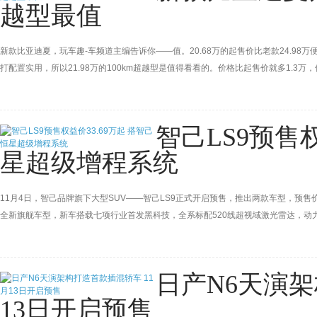
越型最值
新款比亚迪夏，玩车趣-车频道主编告诉你——值。20.68万的起售价比老款24.98万
打配置实用，所以21.98万的100km超越型是值得看看的。价格比起售价就多1.3
智己LS9预售权
星超级增程系统
11月4日，智己品牌旗下大型SUV——智己LS9正式开启预售，推出两款车型，预售价分别为
全新旗舰车型，新车搭载七项行业首发黑科技，全系标配520线超视域激光雷达，动
402km。官方表示，智己LS9将于11月12日正式上市，智己LS9 Hyper版本将在20
日产N6天演架
13日开启预售