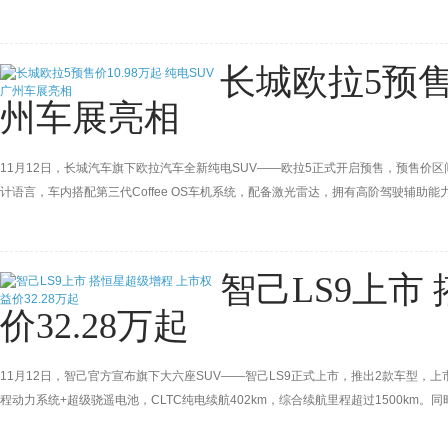
航达180公里，CLTC亏电油耗2.79L/100km。
长城欧拉5预售价
州车展亮相
11月12日，长城汽车旗下欧拉汽车全新纯电SUV——欧拉5正式开启预售，预售价区间为
计语言，车内搭配第三代Coffee OS车机系统，配备激光雷达，拥有高阶驾驶辅助能
大家见面。
智己LS9上市
价32.28万起
11月12日，智己官方宣布旗下大六座SUV——智己LS9正式上市，推出2款车型，上市权
程动力系统+超级骁遥电池，CLTC纯电续航402km，综合续航里程超过1500km
量四驱系统等。新车将于11月下旬开启交付，上市25分钟，大定突破5000台。此外，