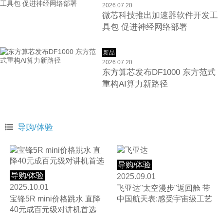
2026.07.20
微芯科技推出加速器软件开发工
具包 促进神经网络部署
新品
2026.07.20
东方算芯发布DF1000 东方范式
重构AI算力新路径
2
3
4
5
导购/体验
导购/体验
导购/体验
2025.09.01
2025.10.01
飞亚达"太空漫步"返回舱 带
宝锋5R mini价格跳水 直降
中国航天表:感受宇宙级工艺
40元成百元级对讲机首选