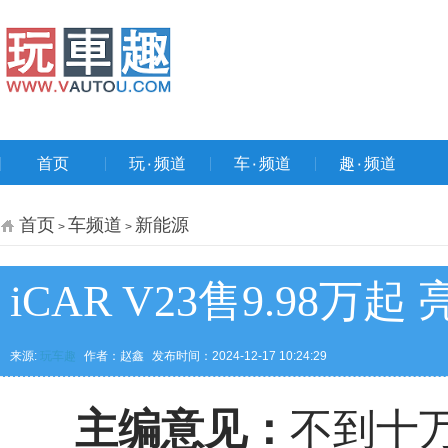
首页
玩۰频道
车۰频道
趣۰频道
首页
车频道
新能源
>
>
iCAR V23售9.98万
来源:
玩车趣
作者：赵鑫
发布时间：2024-12-17 10:24:29
主编意见：
不到十万