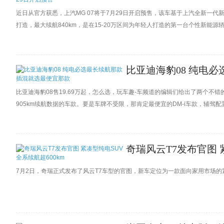
近日从官方获悉，上汽MG 07将于7月29日开启预售，该车基于上汽全新一代新能
打造，最大续航840km，是在15-20万区间为年轻人打造的第一台个性新能源
比亚迪海豹08 纯电
比亚迪海豹08售19.69万起，怎么选，玩车趣-车频道的编辑们给出了两个不
905km续航数据的车款。要是车牌不受限，那肯定最便宜的DM-i车款，辅驾配
奇瑞风云T7发布官图 紧
7月2日，奇瑞正式发布了风云T7车型的官图，新车定位为一款面向家用市场的紧