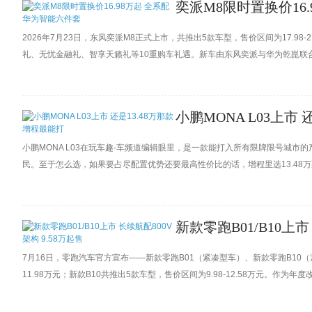
奕派M8限时置换价16
2026年7月23日，东风奕派M8正式上市，共推出5款车型，售价区间为17.98-
礼、无忧金融礼、智享天籁礼等10重购车礼遇。新车由东风奕派与华为乾崑联
电两种动力版本。
小鹏MONA L03上市
小鹏MONA L03在玩车趣-车频道编辑眼里，是一款能打入所有限牌限号城市
民。至于怎么选，如果要占尽配置优势还要最高性价比的话，增程里选13.48万
新款零跑B01/B10上市
7月16日，零跑汽车官方宣布——新款零跑B01（紧凑型车）、新款零跑B10（
11.98万元；新款B10共推出5款车型，售价区间为9.98-12.58万元。作为
构；外观、内饰造型上则维持了老款车型的设计。