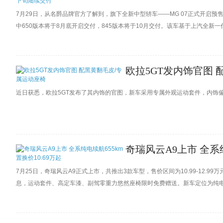
7月29日，从名爵品牌官方了解到，旗下全新中型轿车——MG 07正式开启预售，
中650版本将于8月底开启交付，845版本将于10月交付。该车基于上汽全新一代
并支持5C快充。
欧拉5GT发内饰官图 
近日获悉，欧拉5GT发布了其内饰的官图，新车采用专属外观运动套件，内饰
奇瑞风云A9上市 全系纯
7月25日，奇瑞风云A9正式上市，共推出3款车型，售价区间为10.99-12.99万
息，运动套件、高定车漆、副驾零重力悠然座椅限时免费赠送。新车定位为纯电动
量突破2000万辆。