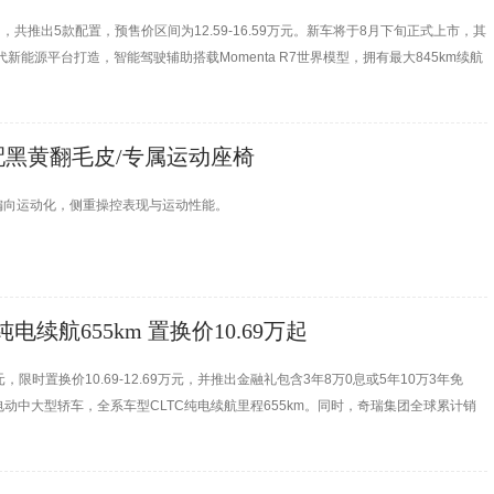
共推出5款配置，预售价区间为12.59-16.59万元。新车将于8月下旬正式上市，其
新能源平台打造，智能驾驶辅助搭载Momenta R7世界模型，拥有最大845km续航
配黑黄翻毛皮/专属运动座椅
偏向运动化，侧重操控表现与运动性能。
电续航655km 置换价10.69万起
元，限时置换价10.69-12.69万元，并推出金融礼包含3年8万0息或5年10万3年免
中大型轿车，全系车型CLTC纯电续航里程655km。同时，奇瑞集团全球累计销