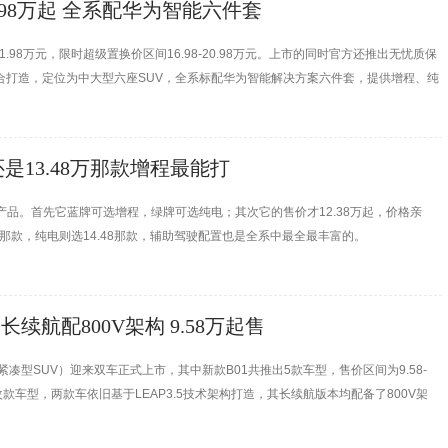
.98万起 全系配华为智能六件套
21.98万元，限时超级置换价区间16.98-20.98万元。上市的同时官方还推出无忧质保
合打造，定位为中大型六座SUV，全系标配华为智能解决方案六件套，提供增程、纯
 还是13.48万那款增程最能打
的产品。首先它蓝牌可选增程，绿牌可选纯电；其次它的售价才12.38万起，价格亲
那款，纯电则选14.48那款，辅助驾驶配置也是全系中最全最丰富的。
 长续航配800V架构 9.58万起售
紧凑型SUV）迎来双车正式上市，其中新款B01共推出5款车型，售价区间为9.58-
年度改款车型，两款车依旧基于LEAP3.5技术架构打造，其长续航版本均配备了800V架