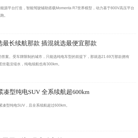
源平台打造，智能驾驶辅助搭载Momenta R7世界模型，动力基于800V高压平台
轿跑。
必选最长续航那款 插混就选最便宜那款
错的答案。受车牌限制的城市，只能选纯电车型的前提下，那就选21.69万那款拥有
置丝毫没缩水，纯电续航也有300km。
凑型纯电SUV 全系续航超600km
凑型纯电SUV，且全系续航超过600km。