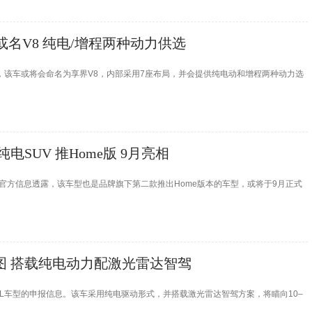
或名V8 纯电/增程两种动力供选
，该车或将会命名为享界V8，内部采用7座布局，并会提供纯电动和增程两种动力选
纯电SUV 推Home版 9月亮相
据官方信息透露，该车型也是品牌旗下第二款推出Home版本的车型，或将于9月正式
报图 搭载纯电动力配激光雷达智驾
5L车型的申报信息。该车采用纯电驱动形式，并搭载激光雷达智驾方案，将瞄向10–