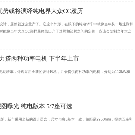
观优势或将演绎纯电界大众CC履历
的设计，居然就这么量产了。它这个外形，在眼下的纯电轿车中就像当年从一堆速腾和
时能像当年大众CC那样最终给出介于速腾和迈腾之间的定价，应该会复制当年大众
动力搭两种功率电机 下半年上市
电动轿车，外观采用全新的设计风格，并会提供两种功率的电机，分别为113kW和
曝光 纯电版本 5/7座可选
影，新车采用全新的设计语言，尺寸与唐L基本一致，轴距是2950mm，提供五座和