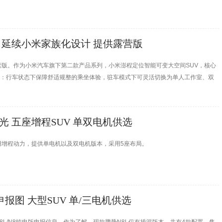
图 延续小米家族化设计 提供露营版
营版。作为小米汽车旗下第二款产品系列，小米澎程定位智能可变大空间SUV，核心
由：行车状态下保障舒适规整的乘坐体验，驻车模式下可灵活切换为单人工作室、双
悉，新车依托小米昆仑架构倾力打造，搭载纯平地板与超长滑轨核心配置，将于近期
光 五座增程SUV 单双电机供选
用增程动力，提供单电机以及双电机版本，采用5座布局。
申报图 大型SUV 单/三电机供选