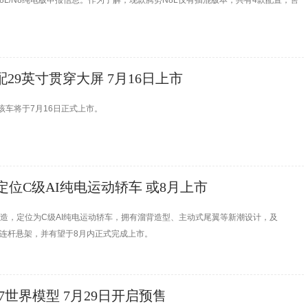
8L/N8纯电版申报信息。作为了解，现款腾势N8L仅有插混版本，共有4款配置，售
配29英寸贯穿大屏 7月16日上市
该车将于7月16日正式上市。
定位C级AI纯电运动轿车 或8月上市
打造，定位为C级AI纯电运动轿车，拥有溜背造型、主动式尾翼等新潮设计，及
后五连杆悬架，并有望于8月内正式完成上市。
a R7世界模型 7月29日开启预售