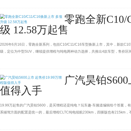
零跑全新C10/
级 12.58万起售
2026年6月16日，零跑全新系列，包括C10/C11/C16车型焕新上市，其中，新
级，定位为中型SUV，继续提供增程与纯电两种动力选择，共推出4款车型，售价区间为1
支持车位到车位领航辅助、高速领航辅助、城市领航辅助等，纯电车型CLTC续航里程64
14.38-15.98万元。新款C16进
广汽昊铂S600
值得入手
19.99万起售的广汽昊铂S600，是买增程还是纯电？玩车趣-车频道编辑给个答
系辅驾方面的配置是统一的，最后增程CLTC纯电续航230km，四驱版也有215k
用环境和驾驶需求了。