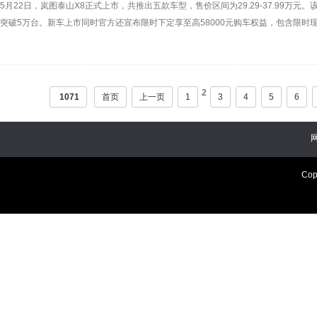
5月22日，岚图泰山X8正式上市，共推出五款车型，售价区间为29.29-37.99万
突破5万台。新车上市同时官方还宣布限时下定享至高58000元购车权益，包含限时现金
乾崑智驾ADS高阶功能包抵用劵；0首付起，12-60期低息，50%首付起，3年0息；
2
1071
首页
上一页
1
3
4
5
6
Cop