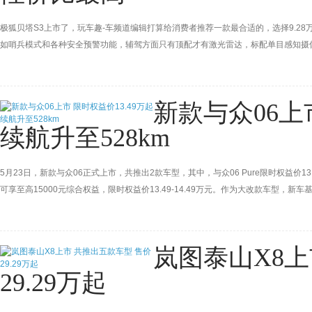
极狐贝塔S3上市了，玩车趣-车频道编辑打算给消费者推荐一款最合适的，选择9.28万
如哨兵模式和各种安全预警功能，辅驾方面只有顶配才有激光雷达，标配单目感知摄像头，
了，但2万差价是不是有点扎眼。
新款与众06上市
续航升至528km
5月23日，新款与众06正式上市，共推出2款车型，其中，与众06 Pure限时权益价13.4
可享至高15000元综合权益，限时权益价13.49-14.49万元。作为大改款车型
辆配置进行了调整，同时对动力、电池、续航等方面也都进行了优化升级，CLTC续航
岚图泰山X8上
29.29万起