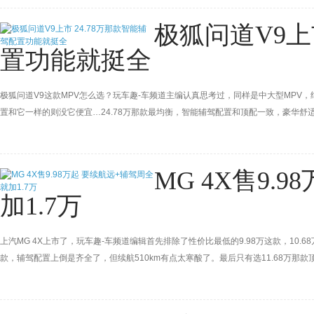
极狐问道V9上
置功能就挺全
极狐问道V9这款MPV怎么选？玩车趣-车频道主编认真思考过，同样是中大型MPV
置和它一样的则没它便宜…24.78万那款最均衡，智能辅驾配置和顶配一致，豪华舒适配
下百公里油耗则保证了跑长途的省心和省钱。
MG 4X售9.
加1.7万
上汽MG 4X上市了，玩车趣-车频道编辑首先排除了性价比最低的9.98万这款，10.
款，辅驾配置上倒是齐全了，但续航510km有点太寒酸了。最后只有选11.68万那