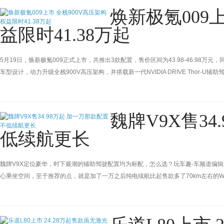
焕新极氪009上
益限时41.38万起
5月19日，焕新极氪009正式上市，共推出3款配置，售价区间为43.98-46.98万元
车型设计，动力升级全栈900V高压架构，并搭载新一代NVIDIA DRIVE Thor-U辅
魏牌V9X售3
低续航更长
魏牌V9X定位豪华，时下最潮的辅助驾驶配置均为标配，怎么选？玩车趣-车频道编辑最
心乘坐空间，至于推荐的点，就是加了一万之后纯电续航比起售款多了70km左右的WL