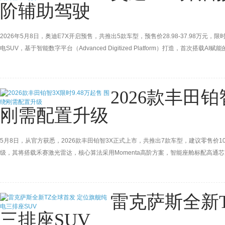
阶辅助驾驶
2026年5月8日，奥迪E7X开启预售，共推出5款车型，预售价28.98-37.98万元
电SUV，基于智能数字平台（Advanced Digitized Platform）打造，首次搭
辅助驾驶系统，0-100km/h加速3.9秒，引入quattro全时智能四驱。
2026款丰田铂
刚需配置升级
5月8日，从官方获悉，2026款丰田铂智3X正式上市，共推出7款车型，建议零售价10.98
级，其将搭载禾赛激光雷达，核心算法采用Momenta高阶方案，智能座舱标配高通芯
泊车功能以及哨兵模式、行车记录仪、6kW外放电等；520Pro在此基础上配齐前排座椅
版搭载全新智驾软硬
雷克萨斯全新
三排座SUV