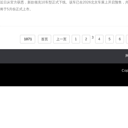
近日从官方获悉，新款领克10车型正式下线。该车已在2026北京车展上开启预售，共推出
将于5月份正式上市。
3
1071
首页
上一页
1
2
4
5
6
Cop