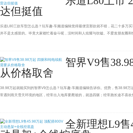
乐道L80上市 
达但挺值
乐道L80三款车型怎么选？玩车趣-车频道编辑觉得最便宜那款就不错，花二十多万
并不是太感冒的。毕竟大家都忙着奋斗呢，没时间和人炫耀与吹嘘。不爱发朋友圈和
着省心就好。
智界V9售38
从价格取舍
38.98万起就能买到的智界V9怎么选？玩车趣-车频道编辑告诉你。优势，售38.9
常遇到雨天雪天环境的地区，经常出入地库要爬坡的，就选四驱；经常跑长途不喜欢
续航还有豪华配置才需抉择。
全新理想L9售4