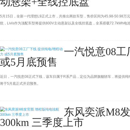
动悬架+全线控底盘
5月15日，全新一代理想L9正式上市，共推出两款车型，售价区间为45.98-50.9
统，Livis作为顶配车型将提供800V主动悬架以及全线控底盘，全系搭载72.7kWh电
想自研5纳米马赫100芯片、整车四零重力座椅等多项智能化以及舒适性配置。全新理
主10000元复购权益。
一汽悦意08工
或5月底预售
近日，一汽悦意08正式下线，该车归属于R系产品，定位为品牌旗舰轿车，将提供
将于5月底正式开启预售。
东风奕派M8
300km 三季度上市