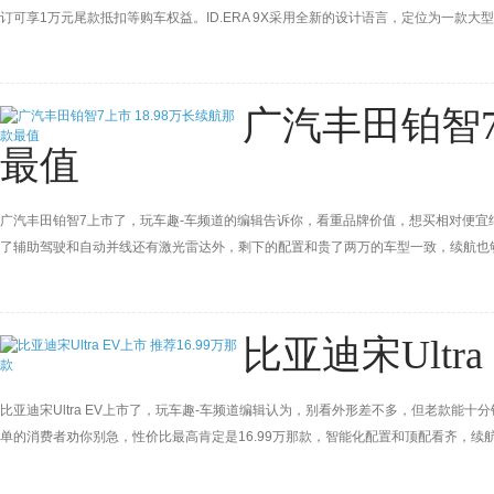
订可享1万元尾款抵扣等购车权益。ID.ERA 9X采用全新的设计语言，定位为一款大
云智能底盘、驭风低风阻设计、动态零重力座椅、六维电池安全防护、云栖静音科技等
广汽丰田铂智7
最值
广汽丰田铂智7上市了，玩车趣-车频道的编辑告诉你，看重品牌价值，想买相对便宜纯
了辅助驾驶和自动并线还有激光雷达外，剩下的配置和贵了两万的车型一致，续航也
比亚迪宋Ultra
比亚迪宋Ultra EV上市了，玩车趣-车频道编辑认为，别看外形差不多，但老款能
单的消费者劝你别急，性价比最高肯定是16.99万那款，智能化配置和顶配看齐，续航