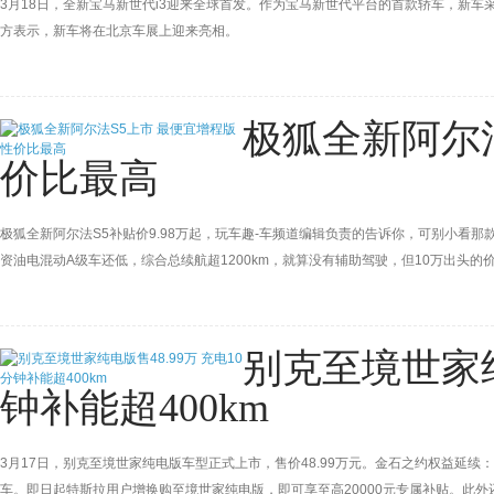
3月18日，全新宝马新世代i3迎来全球首发。作为宝马新世代平台的首款轿车，新车采
方表示，新车将在北京车展上迎来亮相。
极狐全新阿尔
价比最高
极狐全新阿尔法S5补贴价9.98万起，玩车趣-车频道编辑负责的告诉你，可别小看那款
资油电混动A级车还低，综合总续航超1200km，就算没有辅助驾驶，但10万出头
别克至境世家纯
钟补能超400km
3月17日，别克至境世家纯电版车型正式上市，售价48.99万元。金石之约权益延
车。即日起特斯拉用户增换购至境世家纯电版，即可享至高20000元专属补贴。此外还