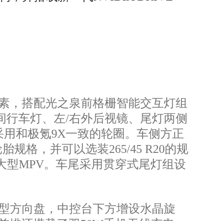
素，搭配光之泉前格栅智能交互灯组
间行车灯、左/右外后视镜、尾灯两侧
用和极氪9X一致的轮圈。车侧方正
规格，并可以选装265/45 R20的规
位为中大型MPV。车尾采用贯穿式尾灯组设
型方向盘，中控台下方增设水晶旋