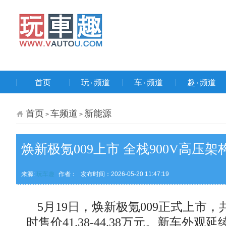
首页
玩۰频道
车۰频道
趣۰频道
首页
车频道
新能源
>
>
焕新极氪009上市 全栈900V高压架构
来源:
玩车趣
作者：
发布时间：2026-05-20 11:47:19
5月19日，焕新极氪009正式上市，共
时售价41.38-44.38万元。新车外