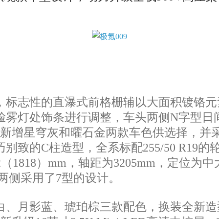
标志性的直瀑式前格栅辅以大面积镀铬元
脸雾灯处饰条进行调整，车头两侧N字型日
还新增星穹灰和曜石金两款车色供选择，并采
C柱造型，全系标配255/50 R19的轮胎
1812（1818）mm，轴距为3205mm，定
灯两侧采用了7型的设计。
、月影蓝、琥珀棕三款配色，换装全新造