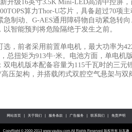
升级16英寸3.5K Mini-LED高清中
TOPS算力Thor-U芯片，具备超过70项主
紧急制动、G-AES通用障碍物自动紧急转
，以智能预判将危险隔绝于发生之前。
，前者采用前置单电机，最大功率为422
，总扭矩为913牛·米。电池方面，单电机
里；双电机版本配备容量为115千瓦时的三元锂
0V高压架构，并搭载闭式双腔空气悬架与双
网站首页
|
关于我们
|
服务条款
|
广告服务
|
联系我们
|
免责声明
CopyRight © 2000-2013 www.vautou.com,All Rights Reserved 版权所有 玩车趣