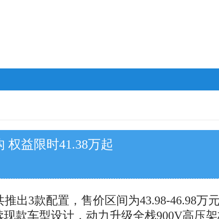
 权益限时41.38万起
推出3款配置，售价区间为43.98-46.9
观延续现款车型设计，动力升级全栈900V高压架构