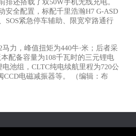
控屏，前排还搭载了双50W手机无线充电。
动安全配置，标配千里浩瀚H7 G-ASD
向、SOS紧急停车辅助、限宽窄路通行
马力，峰值扭矩为440牛·米；后者采
版本配备容量为108千瓦时的三元锂电
电池组，CLTC纯电续航里程为720公
阀CCD电磁减振器等。 （编辑：布