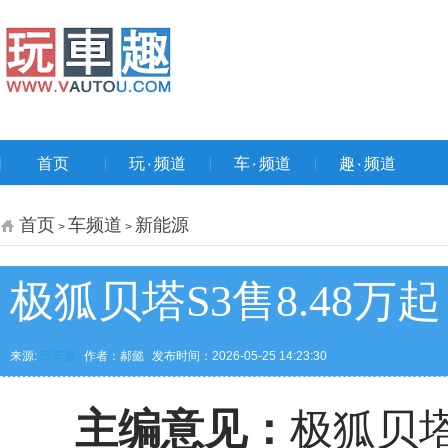
首页
玩۰频道
车۰频道
趣۰频道
首页
车频道
新能源
>
>
极狐贝塔S3售8.48万
来源:
玩车趣
作者：郝懿
发布时间：2026-05-25 14:23:30
主编意见：
极狐贝