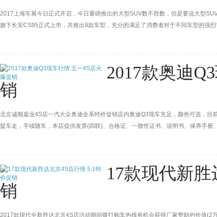
2017上海车展今日正式开启，今日重磅推出的大型SUV数不胜数，但是要说大型SUV
旗下长安CS95正式上市，共推出8款车型，充分的满足了消费者对于不同车型的强烈需求。
2017款奥迪
销
北京诚顺嘉业4S店一汽大众奥迪全系特价促销店内奥迪Q3现车充足，颜色可选，目
提车走，手续随车，本店提供发票(四联)、合格证、一致性证书、说明书、保养手册
送，本店经厂家授权销售全国，无区域限制，全国各地均可落户上牌。来店购车可报销
17款现代新胜
销
2017款现代全新胜达北京4S店活动期间拨打购车热线有机会获得厂家赞助的价值(