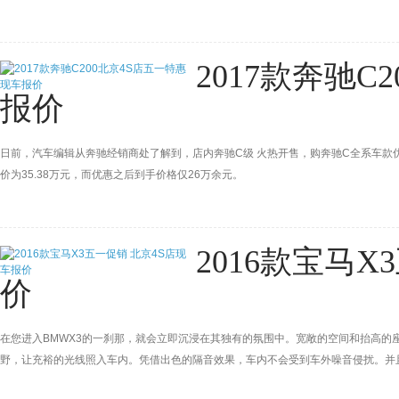
2017款奔驰C
报价
日前，汽车编辑从奔驰经销商处了解到，店内奔驰C级 火热开售，购奔驰C全系车款优
价为35.38万元，而优惠之后到手价格仅26万余元。
2016款宝马
价
在您进入BMWX3的一刹那，就会立即沉浸在其独有的氛围中。宽敞的空间和抬高的
野，让充裕的光线照入车内。凭借出色的隔音效果，车内不会受到车外噪音侵扰。并且，
质材质、众多的储物方案和舒适功能在提高BMW X3驾乘舒适度的同时，还将长途