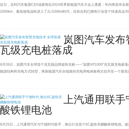
近日，吉利汽车集团CE0淦家阅在2024世界新能源汽车大会上透露：年内将发布全
2000km，最低馈电油耗进入了2L/100km时代，目前吉利已拥有行业首个转速高达30
岚图汽车发布
瓦级充电桩落成
9月26日，岚图汽车全球首个兆瓦级品牌超快充桩——“岚图VP1000”兆瓦级充电
能源结构和充电方式转型，将新能源汽车全链路的充电用电体验再次抬升至一个新高
图推出“逐日光伏+电池储能+超级充放电”的三合一充电解决方案，成为车网融合的最
式上市，该车型将使用800V平台。
上汽通用联手
酸铁锂电池
9月25日，上汽通用汽车与宁德时代联手，推出行业首个6C超快充磷酸铁锂电池。据