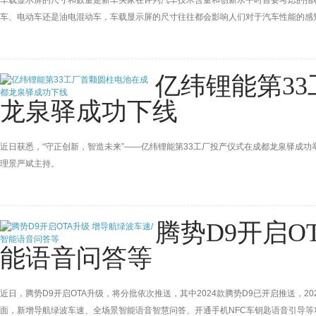
车载显示屏的尺寸和数量是新车买家在评判汽车技术含量和创新水平时首要考虑的指
车、电动车还是油电混动车，车载显示屏的尺寸往往都会影响人们对于汽车性能的感知
示屏方面的设计，不断追求岂止于大，尽善尽美。有机发光二极管（OLED）显示
空间，而且使用者也能够切身体会到实实在在的好处。
亿纬锂能第3
龙泉驿成功下线
近日获悉，“守正创新，智造未来”——亿纬锂能第33工厂投产仪式在成都龙泉驿成
理景严斌主持。
腾势D9开启O
能语音问答等
近日，腾势D9开启OTA升级，将分批依次推送，其中2024款腾势D9已开启推送，2
面，新增导航绿波车速、全场景智能语音智慧问答、开通手机NFC车钥匙语音引导等