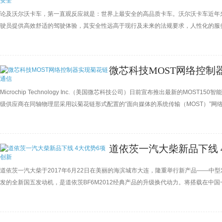
论及沃尔沃卡车，第一直观反应就是：世界上最安全的高品质卡车。沃尔沃卡车近年来
驶员提供高效舒适的驾驶体验，其安全性远高于现行及未来的法规要求，人性化的服
微芯科技MOST网络控制
Microchip Technology Inc.（美国微芯科技公司）日前宣布推出最新的MO
级供应商在同轴物理层采用以菊花链形式配置的“面向媒体的系统传输（MOST）”
个相邻设备，从而减少了每一网络连接后端通道的电缆和连接器，还避免了把网络最
从而降低了系统成本和车重，而这些
道依茨一汽大柴新品下线 
道依茨一汽大柴于2017年6月22日在美丽的海滨城市大连，隆重举行新产品——中
发的全新国五发动机，是道依茨BF6M2012经典产品的升级换代动力。将搭载在
低成本、高舒适性的动力来源，具有技术领先、经济省油、动力强劲、超长保用等产