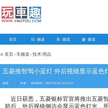
首页
玩۰频道
车۰频道
趣۰频道
首页
车频道
技术/用品
>
>
五菱推智驾小蓝灯 外后视镜显示蓝色
来源:
玩车趣
作者：
发布时间：2025-04-03 10:12:15
近日获悉，五菱银标官宣将推出五菱智
助后，外后视镜侧边会显示蓝色灯光，