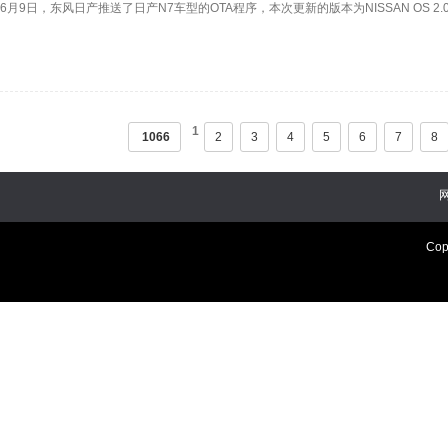
6月9日，东风日产推送了日产N7车型的OTA程序，本次更新的版本为NISSAN OS 2
1
1066
2
3
4
5
6
7
8
Cop