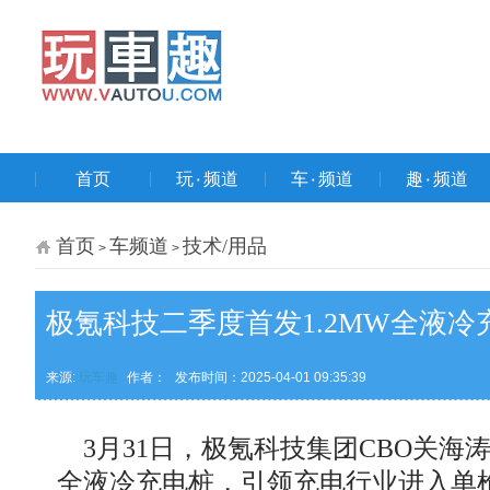
首页
玩۰频道
车۰频道
趣۰频道
首页
车频道
技术/用品
>
>
极氪科技二季度首发1.2MW全液冷
来源:
玩车趣
作者：
发布时间：2025-04-01 09:35:39
3月31日，极氪科技集团CBO关海
全液冷充电桩，引领充电行业进入单