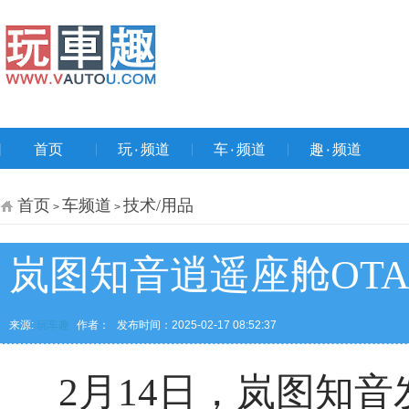
首页
玩۰频道
车۰频道
趣۰频道
首页
车频道
技术/用品
>
>
岚图知音逍遥座舱OTA 2
来源:
玩车趣
作者：
发布时间：2025-02-17 08:52:37
2月14日，岚图知音发