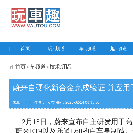
首页
玩۰频道
车۰频道
趣۰频道
首页
车频道
技术/用品
>
>
蔚来自硬化新合金完成验证 并应用于
来源:
玩车趣
作者：
发布时间：2025-02-14 08:35:10
2月13日，蔚来宣布自主研发用于高
蔚来ET9以及乐道L60的白车身制