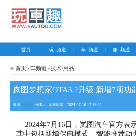
首页
玩۰频道
车۰频道
趣۰频道
首页
车频道
技术/用品
>
>
岚图梦想家OTA3.2升级 新增7项功
来源:
玩车趣
作者：
发布时间：2024-07-16 17:18:02
2024年7月16日，岚图汽车官方表
其中包括新增保电模式、智能推荐动