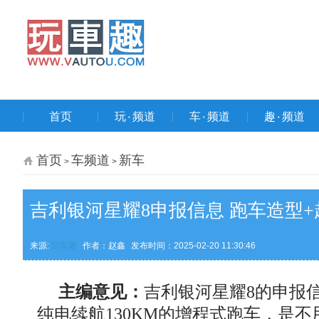
首页
玩۰频道
车۰频道
趣۰频道
首页
车频道
新车
>
>
吉利银河星耀8申报信息 跑车造型
来源:
玩车趣
作者：赵鑫
发布时间：2025-02-20 11:30:46
主编意见：
吉利银河星耀8的申报
纯电续航130KM的增程式跑车，是