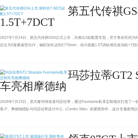
第五代传祺GS4
1.5T+7DCT
2027年7月24日，第五代传祺GS4正式上市，共推出3款配置车型，官方售价区间为8.7
定位为5座紧凑型SUV，轴距加长达到2770mm，动力搭载1.5T涡轮增压发动机+7
玛莎拉蒂GT2 Str
车亮相摩德纳
2026年7月23日，意式奢华缔造者玛莎拉蒂，通过Fuoriserie私享定制项目打造了
客户、摩德纳团队与玛莎拉蒂设计中心（Centro Stile）的紧密协作，这台专属
其精神在这台车上得以全新演绎，将三叉戟的赛道传承、设计美学与意式工艺融于一