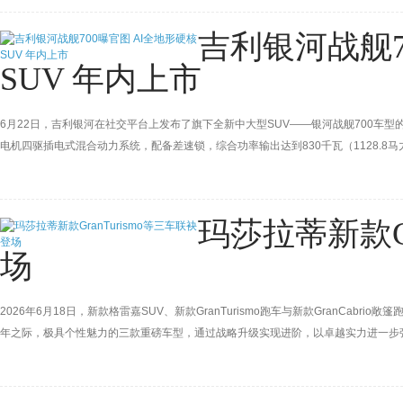
吉利银河战舰7
SUV 年内上市
6月22日，吉利银河在社交平台上发布了旗下全新中大型SUV——银河战舰700车型
电机四驱插电式混合动力系统，配备差速锁，综合功率输出达到830千瓦（1128.8
玛莎拉蒂新款Gr
场
2026年6月18日，新款格雷嘉SUV、新款GranTurismo跑车与新款GranCa
年之际，极具个性魅力的三款重磅车型，通过战略升级实现进阶，以卓越实力进一步
户期待的精准回应：设计美学、优雅格调、极致性能、匠心工艺与以人为本的科技理