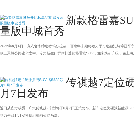
新款格雷嘉S
量版申城首秀
2026年8月4日，意式奢华缔造者玛莎拉蒂，百余年来始终致力于打造融汇纯粹亚平
款三叉戟公路座驾之中。专为新生代群体打造的格雷嘉SUV，迎来焕新升级，在上海居舍开
都市秘境中，百年徽标致敬之作，全球仅26台的暗夜蓝限量版完成首秀，于繁华深处
此交汇。
传祺越7定位硬派
月7日发布
近日从官方获悉，广汽传祺越7车型将于8月7日正式发布。新车定位为硬派新能源SUV，
动力搭载1.5T发动机组成的插混系统。