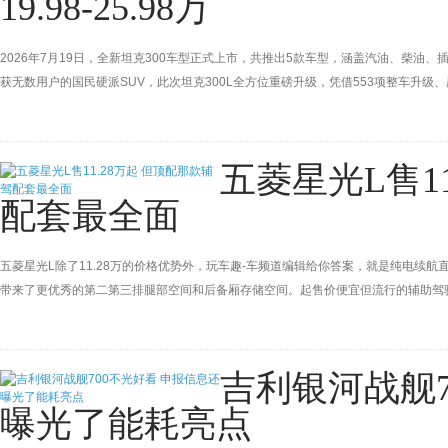
19.98-25.98万
2026年7月19日，全新坦克300车型正式上市，共推出5款车型，涵盖汽油、柴油、插
获无数用户的国民硬派SUV，此次坦克300L全方位重磅升级，凭借553项整车升级
长260mm轴距、拉满智能与舒适配置，同时保留硬核越野底蕴。
五菱星光L售1
配套最全面
五菱星光L除了11.28万的价格优势外，玩车趣-车频道编辑给你答案，就是纯电续航直
带来了更优秀的第二第三排腿部空间和后备厢存储空间。起售价便宜但流行的辅助驾驶
吉利银河战舰7
曝光了能耗亮点