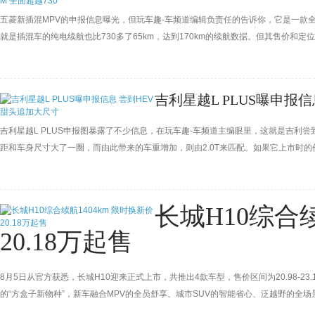
五菱新插混MPV的申报信息曝光，但玩车趣-车频道编辑负责任的告诉你，它是一款全
就是插混车的纯电续航也比730多了65km，达到170km的续航数据。但其售价和
吉利星越L PLUS曝申报
吉利星越L PLUS申报图暴露了不少信息，在玩车趣-车频道主编眼里，这就是吉利尝
距和车身尺寸大了一圈，而由此带来的车重增加，则由2.0T来匹配。如果它上市时
PLUS就没毛病了。
长城H10综合续
20.18万起售
8月5日从官方获悉，长城H10迎来正式上市，共推出4款车型，售价区间为20.98-23.
的“方盒子新物种”，新车融合MPV的全员舒享、城市SUV的智能省心、泛越野的全
高CLTC纯电续航为232km，最高CLTC综合续航1404km。