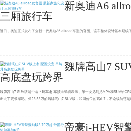
新奥迪A6 al
三厢旅行车
近日，奥迪正式发布了全新一代奥迪A6 allroad车型的官图。该车整体设计基本延
魏牌高山7 S
高底盘玩跨界
魏牌高山7 SUV版是个啥？玩车趣-车频道编辑表示，第一次见到把MPV和SUV给
出去了更带感吧。但28.58万的魏牌高山7 SUV版，和同价位的高山7，不论续
MPV当坦克300那样冲坡和翻滚，怪刺激的嘞！
帝豪i-HEV智