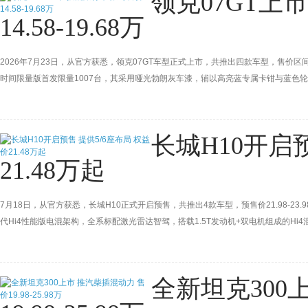
领克07GT上
14.58-19.68万
2026年7月23日，从官方获悉，领克07GT车型正式上市，共推出四款车型，售价区间为15.
时间限量版首发限量1007台，其采用哑光勃朗灰车漆，辅以高亮蓝专属卡钳与蓝色轮圈
造限量专属身份。作为领克品牌首款旅行车，新车沿袭“The Next Day”原创设计语言，搭
混系
长城H10开启
21.48万起
7月18日，从官方获悉，长城H10正式开启预售，共推出4款车型，预售价21.98-23.
代Hi4性能版电混架构，全系标配激光雷达智驾，搭载1.5T发动机+双电机组成的Hi4混
全新坦克300