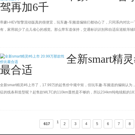
驾再加6千
帝豪i-HEV智擎混动版真的很便宜，玩车趣-车频道编辑们都动心了，只同系内对比一
有，家用就少了点儿省心的感觉。那么带车道保持，交通标识识别和自适应巡航等辅助
全新smart精
最合适
全新smart精灵#6上市了，17.99万的起售价中规中矩，但玩车趣-车频道的编辑认为
征的线条和造型呢？起售款WLTC的110km显然是不够的，所以234km纯电续航
了，反正我们选便宜的，续航和智能配置不缺就好。
1
617
2
3
4
5
6
7
8