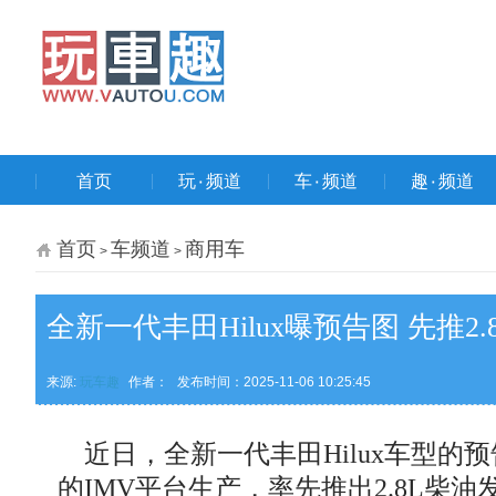
首页
玩۰频道
车۰频道
趣۰频道
首页
车频道
商用车
>
>
全新一代丰田Hilux曝预告图 先推2.
来源:
玩车趣
作者：
发布时间：2025-11-06 10:25:45
近日，全新一代丰田Hilux车型的
的IMV平台生产，率先推出2.8L柴