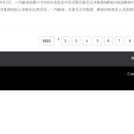
6月2日，一汽解放悦图小卡500台首批交付仪式暨石家庄正洋集团&瞬途闪租战略
洋集团创始人张晓生出席活动，一汽解放、石家庄正洋集团、瞬途闪租相关人员及媒
1
1021
2
3
4
5
6
7
8
Cop