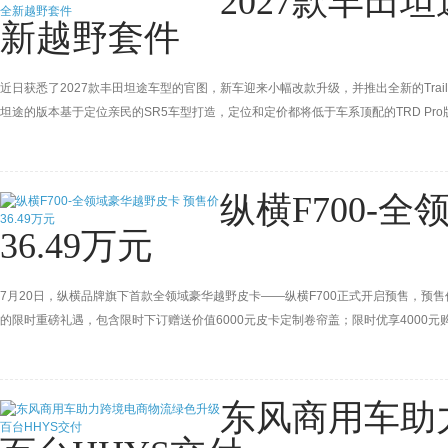
2027款丰田
新越野套件
近日获悉了2027款丰田坦途车型的官图，新车迎来小幅改款升级，并推出全新的Trailhu
坦途的版本基于定位亲民的SR5车型打造，定位和定价都将低于车系顶配的TRD P
在今年秋季正式公布，预计新车起售价会有小幅上调。
纵横F700-
36.49万元
7月20日，纵横品牌旗下首款全领域豪华越野皮卡——纵横F700正式开启预售，预售
的限时重磅礼遇，包含限时下订赠送价值6000元皮卡定制卷帘盖；限时优享4000
运营整车终身质保。
东风商用车助