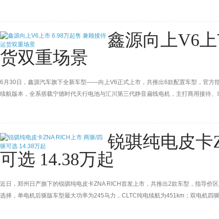
阶版现金直降15,000元，基础款现金直降10,000元。
鑫源向上V6上
货双重场景
6月30日，鑫源汽车旗下全新车型——向上V6正式上市，共推出6款配置车型，官方指导价6.
续航版本，全系搭载宁德时代天行电池与汇川第三代静音扁线电机，主打商用接待、城
好礼。
锐骐纯电皮卡ZN
可选 14.38万起
近日，郑州日产旗下的锐骐纯电皮卡ZNA RICH首发上市，共推出2款车型，指导价区间
选择，单电机后驱版车型最大功率为245马力，CLTC纯电续航为451km；双电机四驱