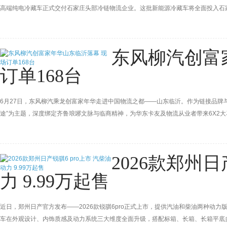
高端纯电冷藏车正式交付石家庄头部冷链物流企业。这批新能源冷藏车将全面投入石
筑牢运营根基，为京津冀冷链物流绿色化、智能化、规模化升级赋能。
东风柳汽创富
订单168台
6月27日，东风柳汽乘龙创富家年华走进中国物流之都——山东临沂。作为链接品牌与用
途”为主题，深度绑定齐鲁琅琊文脉与临商精神，为华东卡友及物流从业者带来6X2
2026款郑州日
力 9.99万起售
近日，郑州日产官方发布——2026款锐骐6pro正式上市，提供汽油和柴油两种动力版
车在外观设计、内饰质感及动力系统三大维度全面升级，搭配标箱、长箱、长箱平底