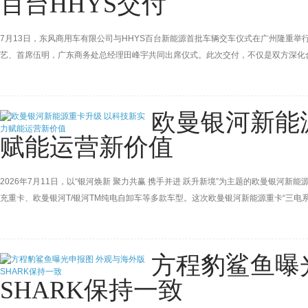
百台HHYS交付
7月13日，东风商用车有限公司与HHYS百台新能源首批车辆交车仪式在广州隆重举
艺、首席伍明，广东商务处总经理田峰宇共同出席仪式。此次交付，不仅是双方深化
是东风商用车深耕华南区域新能源载货车市场的重要突破。
欧曼银河新能
赋能运营新价值
2026年7月11日，以“银河焕新 聚力共赢 携手并进 跃升新境”为主题的欧曼银河新
充重卡、欧曼银河T/银河TM纯电自卸车等多款车型。这次欧曼银河新能源重卡“三
大突破，真正实现了整车综合性能与用户全周期运营价值的双向同步跃升。
方程豹鲨鱼曝
SHARK保持一致