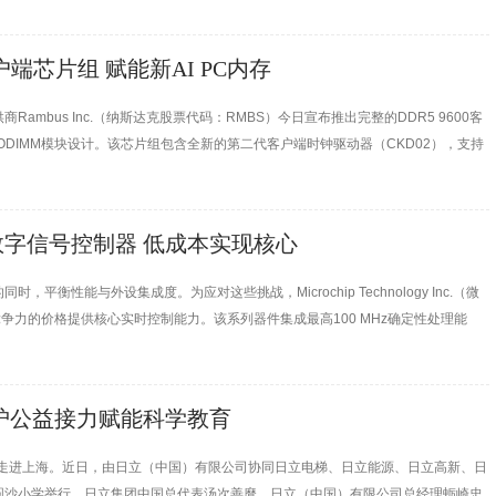
户端芯片组 赋能新AI PC内存
ambus Inc.（纳斯达克股票代码：RMBS）今日宣布推出完整的DDR5 9600客
CSODIMM模块设计。该芯片组包含全新的第二代客户端时钟驱动器（CKD02），支持
）和串行存在检测集线器（SPD Hub），从而带来突破性的性能表现。
字信号控制器 低成本实现核心
能与外设集成度。为应对这些挑战，Microchip Technology Inc.（微
具竞争力的价格提供核心实时控制能力。该系列器件集成最高100 MHz确定性处理能
加不必要的功能而因此抬高成本的前提下，即可支持电机场定向控制（FOC）、触控
沪公益接力赋能科学教育
动接力走进上海。近日，由日立（中国）有限公司协同日立电梯、日立能源、日立高新、日
区圆沙小学举行。日立集团中国总代表汤次善麿、日立（中国）有限公司总经理蛎崎忠