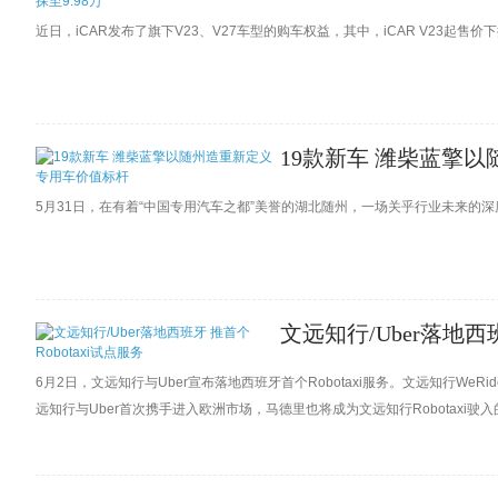
近日，iCAR发布了旗下V23、V27车型的购车权益，其中，iCAR V23起售价下
19款新车 潍柴蓝擎
5月31日，在有着“中国专用汽车之都”美誉的湖北随州，一场关乎行业未来的
文远知行/Uber落地西班
6月2日，文远知行与Uber宣布落地西班牙首个Robotaxi服务。文远知行WeR
远知行与Uber首次携手进入欧洲市场，马德里也将成为文远知行Robotaxi驶