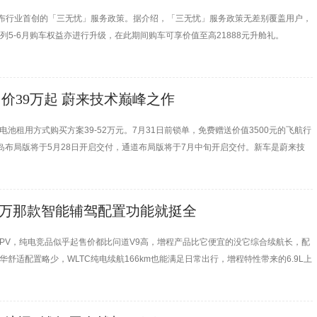
，重磅发布行业首创的「三无忧」服务政策。据介绍，「三无忧」服务政策无差别覆盖用户，
序列5-6月购车权益亦进行升级，在此期间购车可享价值至高21888元升舱礼。
用价39万起 蔚来技术巅峰之作
元，电池租用方式购买方案39-52万元。7月31日前锁单，免费赠送价值3500元的飞航行
中岛布局版将于5月28日开启交付，通道布局版将于7月中旬开启交付。新车是蔚来技
平台、自研神玑NX9031芯片、飞航零重力行政座椅等领先技术与配置。
.78万那款智能辅驾配置功能就挺全
MPV，纯电竞品似乎起售价都比问道V9高，增程产品比它便宜的没它综合续航长，配
舒适配置略少，WLTC纯电续航166km也能满足日常出行，增程特性带来的6.9L上