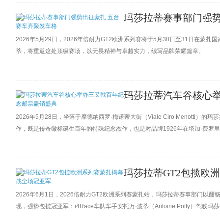
玛莎拉蒂赛事部门强势
2026年5月29日，2026年倍耐力GT2欧洲系列赛将于5月30日至31日在蒙扎国家赛道
蒂，将重返这处顶级赛场，以无畏精神与卓越实力，续写品牌荣耀篇章。
玛莎拉蒂汽车谷核心
2026年5月28日，坐落于摩德纳西罗·梅诺蒂大街（Viale Ciro Meno
作，既是传奇徽标诞生百年的特殊纪念杰作，也是对品牌1926年在塔加·费罗里奥（
制造部（Ministry of Enterprise and Made in Italy）总
玛莎拉蒂GT2包揽欧
2026年6月1日，2026倍耐力GT2欧洲系列赛蒙扎站，玛莎拉蒂赛事部门
现，强势包揽冠亚军：i4Race车队车手安托万·波蒂（Antoine Potty）驾驶玛莎
哈德·特韦拉泽（Gerhard Tweraser）组合紧随其后。2026年恰逢玛莎