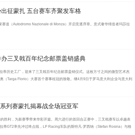
出征蒙扎 五台赛车齐聚发车格
（Autodromo Nazionale di Monza）开启竞逐序章。意式奢华缔造者玛莎拉
举办三叉戟百年纪念邮票盖销盛典
tti）的玛莎拉蒂历史工厂，迎来了三叉戟百年纪念邮票盖销仪式。这枚方寸之间的微型艺术杰
Targa Florio）大赛首个赛事桂冠的致敬。继4月9日于罗马意大利企业与意大利
部正式亮相后，邮票回到玛莎拉蒂的精神家园。品牌员工、本地政府机构及产业生态伙伴齐聚一堂，
洲系列赛蒙扎揭幕战全场冠亚军
以酣畅的胜利，为新赛季带来华彩开篇。周六进行的首回合正赛中，三叉戟赛车以卓越表
拉蒂GT2率先冲过终点线，LP Racing车队的斯特凡·罗西纳（Stefan Rosina）与格
拉蒂投身赛道运动百年，这份亮眼战绩，为品牌赛道征程开启全新篇章。LP Racing车队的