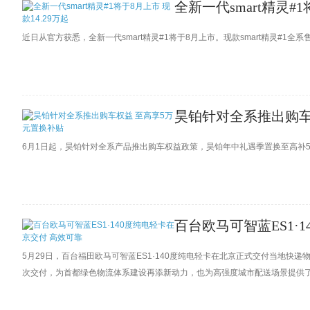
全新一代smart精灵#1
近日从官方获悉，全新一代smart精灵#1将于8月上市。现款smart精灵#1全
昊铂针对全系推出购车
6月1日起，昊铂针对全系产品推出购车权益政策，昊铂年中礼遇季置换至高补
百台欧马可智蓝ES1·
5月29日，百台福田欧马可智蓝ES1·140度纯电轻卡在北京正式交付当地
次交付，为首都绿色物流体系建设再添新动力，也为高强度城市配送场景提供