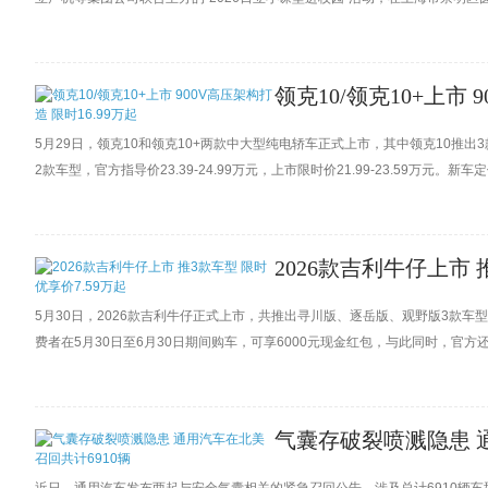
康等高层领导携员工志愿者团队入校，以“捐赠+授课”的形式，将科技环保教育资
领克10/领克10+上市 
5月29日，领克10和领克10+两款中大型纯电轿车正式上市，其中领克10推出3款车型
2款车型，官方指导价23.39-24.99万元，上市限时价21.99-23.59万
上市限时价包含9000元限时购车补贴和5000元限时保险补贴，合计至高1.4
2026款吉利牛仔上市 
5月30日，2026款吉利牛仔正式上市，共推出寻川版、逐岳版、观野版3款车型
费者在5月30日至6月30日期间购车，可享6000元现金红包，与此同时，官方还
或5年贷款前2年0息等金融方案，基础流量终身免费，娱乐流量则提供3年10G
气囊存破裂喷溅隐患 