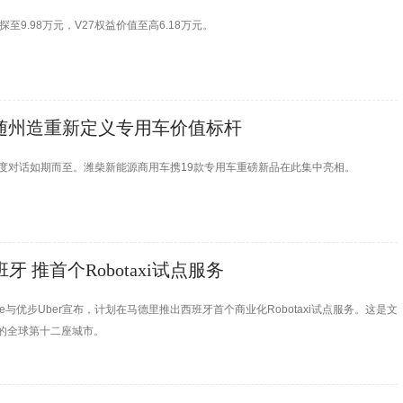
探至9.98万元，V27权益价值至高6.18万元。
以随州造重新定义专用车价值标杆
深度对话如期而至。潍柴新能源商用车携19款专用车重磅新品在此集中亮相。
牙 推首个Robotaxi试点服务
ide与优步Uber宣布，计划在马德里推出西班牙首个商业化Robotaxi试点服务。这是文
入的全球第十二座城市。