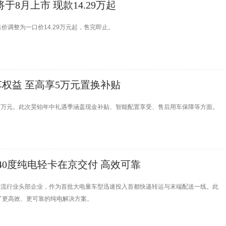
将于8月上市 现款14.29万起
系售价调整为一口价14.29万元起，售完即止。
权益 至高享5万元置换补贴
5万元。此次昊铂年中礼遇季涵盖现金补贴、智能配置享受、售后用车保障等方面。
140度纯电轻卡在京交付 高效可靠
快递物流行业头部企业，作为首批大电量车型迅速投入首都快递转运与末端配送一线。此
了更高效、更可靠的纯电解决方案。