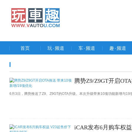
首页
玩۰频道
车۰频道
趣۰频道
腾势Z9/Z9GT开启OT
6月3日，腾势推送了Z9、Z9GT的OTA升级。本次升级带来10项功能新增与
iCAR发布6月购车权益