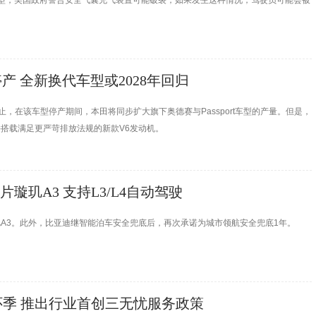
车型，美国政府警告安全气囊充气装置可能破裂，如果发生这种情况，驾驶员可能会被
将停产 全新换代车型或2028年回归
停止，在该车型停产期间，本田将同步扩大旗下奥德赛与Passport车型的产量。但是，
观并搭载满足更严苛排放法规的新款V6发动机。
璇玑A3 支持L3/L4自动驾驶
玑A3。此外，比亚迪继智能泊车安全兜底后，再次承诺为城市领航安全兜底1年。
季 推出行业首创三无忧服务政策