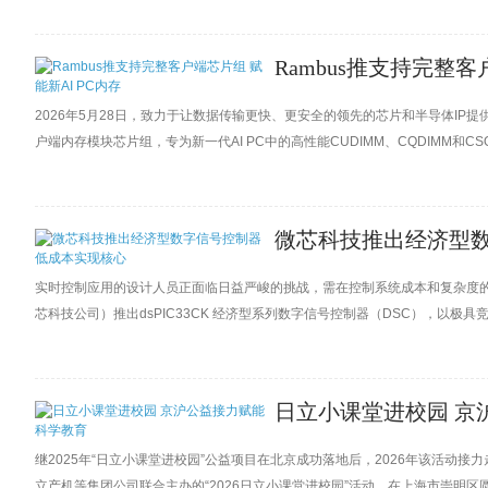
Rambus推支持完整客
2026年5月28日，致力于让数据传输更快、更安全的领先的芯片和半导体IP提供商R
户端内存模块芯片组，专为新一代AI PC中的高性能CUDIMM、CQDIMM和
高达9600 MT/s的PC内存模块运行速度，并配备电源管理IC（PMIC5120
微芯科技推出经济型数
实时控制应用的设计人员正面临日益严峻的挑战，需在控制系统成本和复杂度的同时，平衡性
芯科技公司）推出dsPIC33CK 经济型系列数字信号控制器（DSC），以极
力、高分辨率脉宽调制（PWM）模块及12位模数转换器（ADC），在无需增
应用及精密传感等应用。
日立小课堂进校园 京
继2025年“日立小课堂进校园”公益项目在北京成功落地后，2026年该活
立产机等集团公司联合主办的“2026日立小课堂进校园”活动，在上海市崇明