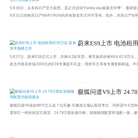
5月30日，从东风日产官方获悉，其正式启动“Family day家庭关怀季”
8月31日前购买日产N6/N7/NX8的所有新老车主均可享有。此外，东风日产N
蔚来ES9上市 电池租
5月27日，蔚来ES9正式上市，共推出3款车型，整车购买价格49.8-62.8万
政五件套及价值2000元的ES9专属提车礼盒，现有车主享有专属复购权益。
术巅峰之作，定位为一款大型旗舰级纯电SUV，并配备全主动悬架、900V高压
极狐问道V9上市 24
极狐问道V9这款MPV怎么选？玩车趣-车频道主编认真思考过，同样是中大型
置和它一样的则没它便宜…24.78万那款最均衡，智能辅驾配置和顶配一致，豪华
下百公里油耗则保证了跑长途的省心和省钱。