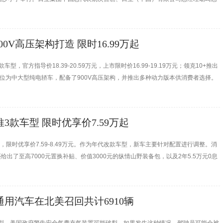
源和STEAM*1科学课程直接送入课堂。
900V高压架构打造 限时16.99万起
，官方指导价18.39-20.59万元，上市限时价16.99-19.19万元；领克10+推出
元。新车定位为中大型纯电轿车，配备了900V高压架构，并推出多种动力版本供消费者选择。
万元现金优惠。
推3款车型 限时优享价7.59万起
，限时优享价7.59-8.49万元。作为年代改款车型，新车主要针对配置进行调整。消
给出了至高7000元置换补贴、价值3000元的纵情山野装备包，以及2年5.5万元0息
/月免费使用权益。
通用汽车在北美召回共计6910辆