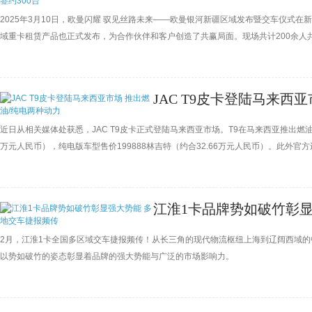
2025年3月10日，欧曼闪耀 驭见丝路未来——欧曼银河新疆区域发布暨交车仪式在
域重卡租赁产品也正式发布，为合作伙伴和客户创造了共赢局面。现场共计200余人共
密之际，这场盛会吸引了行业内外众多目光。
JAC T9皮卡登陆马来西
近日从相关媒体处获悉，JAC T9皮卡正式登陆马来西亚市场。T9在马来西亚推出燃油
万元人民币），纯电版车型售价199888林吉特（约合32.66万元人民币）。此外
限里程的整车质保；而订购纯电动版的客户，电池组将提供6年或20万公里的质保。
江淮1卡品牌势如破竹彰显
2月，江淮1卡全国多区域交车捷报频传！从长三角的现代物流枢纽上海到辽阔西域
以势如破竹的姿态彰显着品牌的强大势能与广泛的市场影响力。