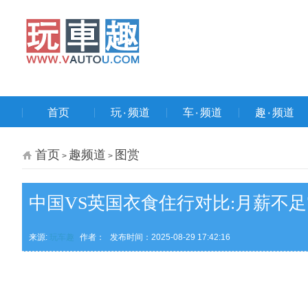
首页
玩۰频道
车۰频道
趣۰频道
首页
趣频道
图赏
>
>
中国VS英国衣食住行对比:月薪不足
来源:
玩车趣
作者：
发布时间：2025-08-29 17:42:16