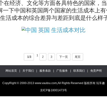
在经济、文化等方面各具特色的国家，当
解一下中国和英国两个国家的生活成本上有
，生活成本的综合差异与差距到底是什么样
1
1
/
3
2
3
下一页
尾页
网站首页
|
关于我们
|
服务条款
|
广告服务
|
联系我们
|
免责声明
CopyRight © 2000-2013 www.vautou.com,All Rights Reserved 版权所有 玩车趣
京ICP备18001473号