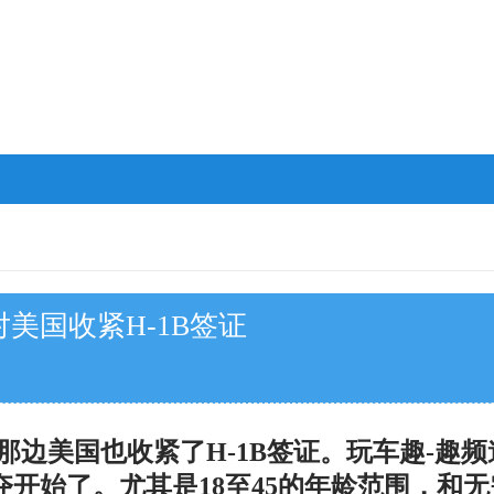
美国收紧H-1B签证
边美国也收紧了H-1B签证。玩车趣-趣
开始了。尤其是18至45的年龄范围，和无