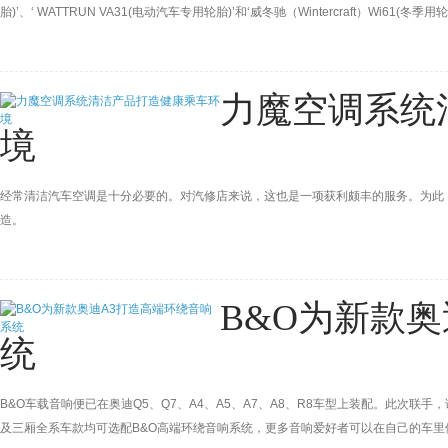
胎)’、‘ WATTRUN VA31(电动汽车专用轮胎)’和‘威冬驰（Wintercraft）Wi61(冬季
力魔空调系统
境
经常清洁汽车空调是十分必要的。对汽修店来说，这也是一项获利颇丰的服务。为此
造。
B&O为新款
统
B&O车载音响便已在奥迪Q5、Q7、A4、A5、A7、A8、R8车型上装配。此次
及三厢全系车款均可选配B&O高端环绕音响系统，更多音响爱好者可以在自己的车里