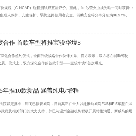
车评价规程（C-NCAP）碰撞测试双五星评价。至此，firefly萤火虫成为唯一同时获得中
y萤火虫成人保护、儿童保护、弱势道路使用者安全、辅助安全得分率分别为96.97%、
程版本中排名第一。
度合作 首款车型将推宝骏华境S
智”深化合作签约仪式，全面升级战略合作伙伴关系。官方表示，双方将在辅助驾驶、
发展。仪式上，双方深化合作的首款车型——宝骏华境S首次曝光。
5年推10款新品 涵盖纯电/增程
法院裁定批准，翔飞已接管威马，目前其正在全力以赴推动威马EX5和E.5车型在温
市政府及相关部门的大力支持，并已与温州金融机构积极开展对接沟通。新威马的用
。