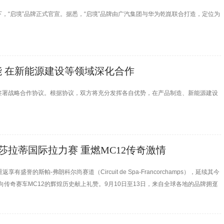
，“启境”品牌正式官宣。据悉，“启境”品牌由广汽集团与华为乾崑联合打造，定位为
 在新能源建设等领域深化合作
签署战略合作协议。根据协议，双方将充分发挥各自优势，在产品制造、新能源建设
25玛莎拉蒂国际拉力赛 重燃MC12传奇激情
有盛誉的斯帕-弗朗科尔尚赛道（Circuit de Spa-Francorchamps），延续其今
的瞩目表现，向传奇赛车MC12的辉煌历史献上礼赞。9月10日至13日，来自全球各地的品牌拥趸
间公路与被誉为“赛车圣殿”的斯帕-弗朗科尔尚赛道，恣意驰骋。诠释三叉戟品