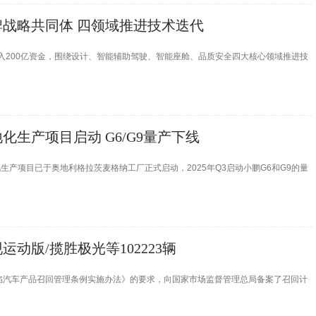
战略共同体 四领域推进技术迭代
入200亿资金，围绕设计、智能辅助驾驶、智能座舱、品质安全四大核心领域推进技
生产项目启动 G6/G9量产下线
产项目已于奥地利格拉茨麦格纳工厂正式启动，2025年Q3启动小鹏G6和G9的量
动版/揽胜极光等102223辆
陷汽车产品召回管理条例实施办法》的要求，向国家市场监督管理总局备案了召回计