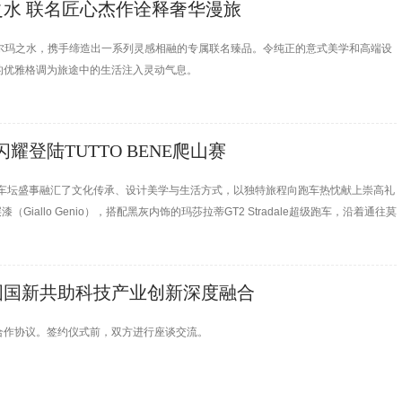
水 联名匠心杰作诠释奢华漫旅
帕尔玛之水，携手缔造出一系列灵感相融的专属联名臻品。令纯正的意式美学和高端设
的优雅格调为旅途中的生活注入灵动气息。
le闪耀登陆TUTTO BENE爬山赛
幕，这场车坛盛事融汇了文化传承、设计美学与生活方式，以独特旅程向跑车热忱献上崇高礼
Giallo Genio），搭配黑灰内饰的玛莎拉蒂GT2 Stradale超级跑车，沿着通往莫
成为全场瞩目的焦点。此次盛会不设竞速与计时，而是以“从容疾驰”为核心理念，将驾驶
国国新共助科技产业创新深度融合
合作协议。签约仪式前，双方进行座谈交流。