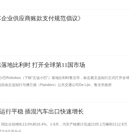
车企业供应商账款支付规范倡议》
落地比利时 打开全球第11国市场
小巴Robobus（下称“文远小巴”）落地比利时鲁汶市，标志着文远知行正式打开全球
远知行与佛兰德（Flanders）公共交通公司De Lijn、鲁汶市政府
体运行平稳 插混汽车出口快速增长
同比分别增长13.0%和16.4%。1-8月，汽车产销累计完成2105.1万辆和2112.8万
了0.6个百分点。