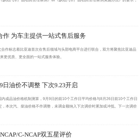
据《缺陷汽车产品召回管理条例》和《缺陷汽车产品召回管理条例实施办法》的要求，
合作 为车主提供一站式售后服务
次合作标志着比亚迪首次在售后领域与头部电商平台进行联合，双方将聚焦比亚迪品
带来更优质、更全面的一站式服务体验。
9日油价不调整 下次9.23开启
国内成品油价格机制测算，9月9日的前10个工作日平均价格与8月26日前10个工作日
定，本次汽、柴油价格不作调整，未调金额纳入下次调价时累加或冲抵。下一次调价
o NCAP/C-NCAP双五星评价