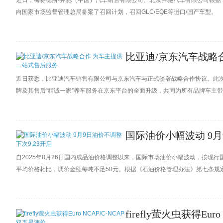
近日，梅赛德斯-奔驰（中国）汽车销售有限公司、北京奔驰汽车有限公司根
向国家市场监督管理总局备案了召回计划，召回GLC/EQE等进口/国产车型。
比亚迪/京东汽车战略
近日获悉，比亚迪汽车销售有限公司与京东汽车与正式签署战略合作协议。此
牌及其售后“精诚一家”养车服务在京东平台的全面升级，共同为所有品牌车主
国际油价小幅波动 9月
自2025年8月26日国内成品油价格调整以来，国际市场油价小幅波动，按现行
平均价格相比，调价金额每吨不足50元。根据《石油价格管理办法》第七条规
窗口将在2025年9月23日24时开启。
firefly萤火虫获得Eur