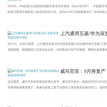
9月8日，firefly萤火虫获得欧洲新车安全评价规程（Euro NCAP）、中国新
欧双五星和中保研史上最佳评价的小车。在Euro NCAP碰撞测试中，firefl
87.57% 、82.05%、86.53%，综合得分率为90%，在2023-2025测试规
上汽通用五菱/华为深
9月7日，从官方获悉，上汽通用五菱与华为技术有限公司在柳州举行宝骏“三
智能座舱、智能制造三方面深化合作，共同推动汽车产业智能、网联化高质量
威马官宣：9月将复产 
近日获悉，威马汽车发布致供应商白皮书，威马官方表示，根据2025年4月3日
州基地快速恢复量产。新威马的复工复产还得到上海市政府及相关部门、温州
户将针对老用户置换、网约车及租赁公司、海外出海以及国内多样化销售渠道