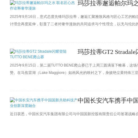
玛莎拉蒂邂逅帕尔玛之
2025年9月16日，意式态度先锋玛莎拉蒂，邂逅汇聚雅致风格与匠心工艺的
计理念再度延伸，彰显了二者对奢华漫旅的共同追求与个性理念，以无与伦比
玛莎拉蒂GT2 Strada
2025年9月15日，第二届TUTTO BENE爬山赛已于上周三圆满落下帷
赞。在马焦雷湖（Lake Maggiore）如画风光的映衬之下，身披绝尘黄特殊三层漆（
塔罗纳山（Mottarone）顶峰的景观公路驰骋而行，彰显出纯正意式风采，
愉悦同自然景致和情感
中国长安汽车携手中
近日获悉，中国长安汽车集团有限公司与中国国新控股有限责任公司签署战略